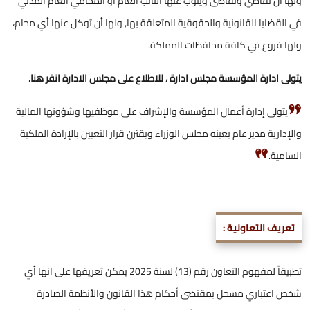
ولها ان تقاضي وتقاضى وينوب عنها النائب العام او المحامي العام المدني
في القضايا القانونية والحقوقية المتعلقة بها, ولها أن توكل عنها أي محام،
ولها فروع في كافة محافظات المملكة.
يتولى ادارة المؤسسة مجلس ادارة ، للاطلاع على مجلس الادارة
انقر هنا.
يتولى إدارة أعمال المؤسسة والإشراف على موظفيها وشؤونها المالية
والإدارية مدير عام يعينه مجلس الوزراء ويقترن قرار التعيين بالإرادة الملكية
السامية.
تعريف التعاونية :
تطبيقاً لمفهوم التعاون رقم (13) لسنة 2025 يمكن تعريفها على انها أي
شخص اعتباري مسجل بمقتضى أحكام هذا القانون والأنظمة الصادرة